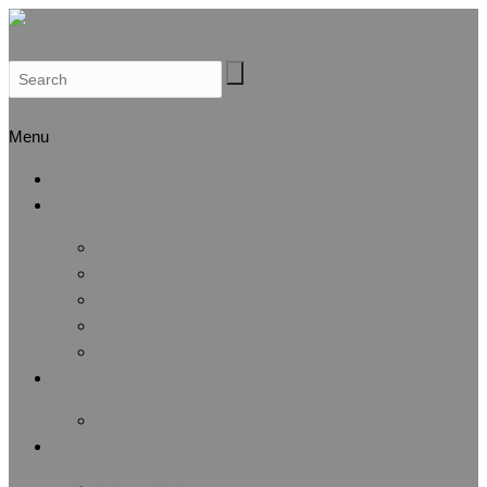
Search
Menu
Αρχική
Προφίλ
Λίγα λόγια για μας
Μέλη Δ.Σ.
Μέλη Ε.Ε.
Καταστατικό
Αθλητική Αναγνώριση
Άσκηση & Υγεία
Λίστα άρθρων
Αθλητικές Διοργανώσεις