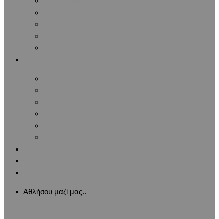
Διάφοροι Αγώνες
Μαραθώνιοι Αγώνες
Πανελλήνιοι Αγώνες
Πανευρωπαϊκοί Αγώνες
Παγκόσμιοι Αγώνες
Ειδήσεις / Ανακοινώσεις
Ανακοινώσεις Συλλόγου
Δημοσιεύματα
Αθλητικές Ειδήσεις
Ιατρικές Ειδήσεις
Δωρεά Οργάνων
Λίστες Ανακοινώσεων
Αρθρογραφία
Εφημερίδα Συλλόγου
Επικοινωνία
Αθλήσου μαζί μας..