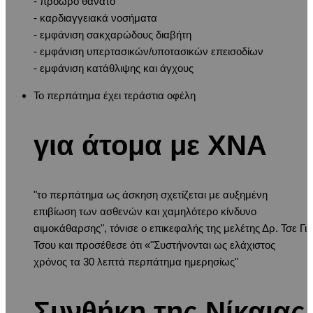
- πρόωρο θάνατο
- καρδιαγγειακά νοσήματα
- εμφάνιση σακχαρώδους διαβήτη
- εμφάνιση υπερτασικών/υποτασικών επεισοδίων
- εμφάνιση κατάθλιψης και άγχους
Το περπάτημα έχει τεράστια οφέλη
για άτομα με ΧΝΑ
"το περπάτημα ως άσκηση σχετίζεται με αυξημένη
επιβίωση των ασθενών και χαμηλότερο κίνδυνο
αιμοκάθαρσης", τόνισε ο επικεφαλής της μελέτης Δρ. Τσε Γι
Τσου και προσέθεσε ότι «"Συστήνονται ως ελάχιστος
χρόνος τα 30 λεπτά περπάτημα ημερησίως"
Συνθήκη της Νίκαιας