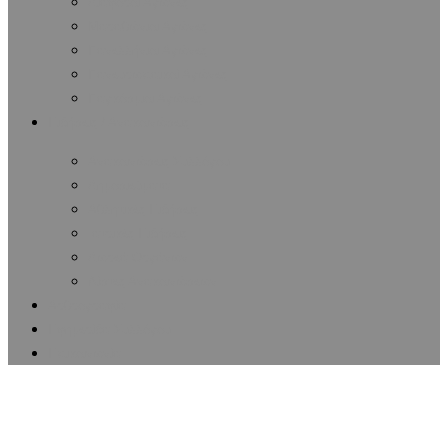
Διάφοροι Αγώνες
Μαραθώνιοι Αγώνες
Πανελλήνιοι Αγώνες
Πανευρωπαϊκοί Αγώνες
Παγκόσμιοι Αγώνες
Ειδήσεις / Ανακοινώσεις
Ανακοινώσεις Συλλόγου
Δημοσιεύματα
Αθλητικές Ειδήσεις
Ιατρικές Ειδήσεις
Δωρεά Οργάνων
Λίστες Ανακοινώσεων
Αρθρογραφία
Εφημερίδα Συλλόγου
Επικοινωνία