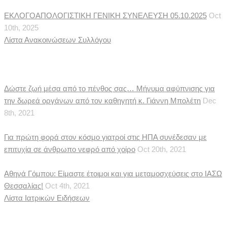
ΕΚΛΟΓΟΑΠΟΛΟΓΙΣΤΙΚΗ ΓΕΝΙΚΗ ΣΥΝΕΛΕΥΣΗ 05.10.2025
Oct
10th, 2025
Λίστα Ανακοινώσεων Συλλόγου
Ιατρικές Ειδήσεις
Δώστε ζωή μέσα από το πένθος σας… Μήνυμα αφύπνισης για
την δωρεά οργάνων από τον καθηγητή κ. Γιάννη Μπολέτη
Dec
8th, 2021
Για πρώτη φορά στον κόσμο γιατροί στις ΗΠΑ συνέδεσαν με
επιτυχία σε άνθρωπο νεφρό από χοίρο
Oct 20th, 2021
Αθηνά Γόμπου: Είμαστε έτοιμοι και για μεταμοσχεύσεις στο ΙΑΣΩ
Θεσσαλίας!
Oct 4th, 2021
Λίστα Ιατρικών Ειδήσεων
Δημοσιεύματα