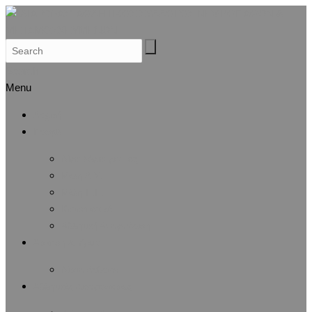
Search
Menu
Αρχική
Προφίλ
Λίγα λόγια για μας
Μέλη Δ.Σ.
Μέλη Ε.Ε.
Καταστατικό
Αθλητική Αναγνώριση
Άσκηση & Υγεία
Λίστα άρθρων
Αθλητικές Διοργανώσεις