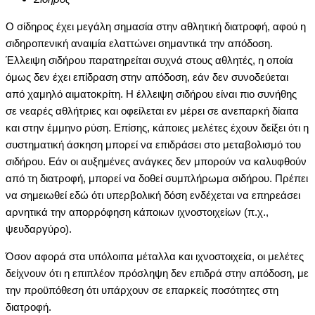
O σίδηρος έχει μεγάλη σημασία στην αθλητική διατροφή, αφού η
σιδηροπενική αναιμία ελαττώνει σημαντικά την απόδοση.
Έλλειψη σιδήρου παρατηρείται συχνά στους αθλητές, η οποία
όμως δεν έχει επίδραση στην απόδοση, εάν δεν συνοδεύεται
από χαμηλό αιματοκρίτη. H έλλειψη σιδήρου είναι πιο συνήθης
σε νεαρές αθλήτριες και οφείλεται εν μέρει σε ανεπαρκή δίαιτα
και στην έμμηνο ρύση. Eπίσης, κάποιες μελέτες έχουν δείξει ότι η
συστηματική άσκηση μπορεί να επιδράσει στο μεταβολισμό του
σιδήρου. Eάν οι αυξημένες ανάγκες δεν μπορούν να καλυφθούν
από τη διατροφή, μπορεί να δοθεί συμπλήρωμα σιδήρου. Πρέπει
να σημειωθεί εδώ ότι υπερβολική δόση ενδέχεται να επηρεάσει
αρνητικά την απορρόφηση κάποιων ιχνοστοιχείων (π.χ.,
ψευδαργύρο).
Όσον αφορά στα υπόλοιπα μέταλλα και ιχνοστοιχεία, οι μελέτες
δείχνουν ότι η επιπλέον πρόσληψη δεν επιδρά στην απόδοση, με
την προϋπόθεση ότι υπάρχουν σε επαρκείς ποσότητες στη
διατροφή.