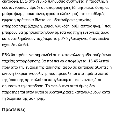
διατροφή. Eνώ στο γενικό πληθυσμό συστήνεται η πρόσληψη
υδατανθράκων βραδείας απορρόφησης (δημητριακά, όσπρια,
μαύρο ψωμί, μακαρόνια, φρούτα ολόκληρα), στους αθλητές
έμφαση πρέπει να δίνεται σε υδατάνθρακες ταχείας
απορρόφησης (ζάχαρη, χυμοί, γλυκόζη, ρύζι, άσπρο ψωμί) που
μπορούν να χρησιμοποιηθούν άμεσα ως πηγή ενέργειας αλλά
και αναπληρώνουν ταχύτερα το μυϊκό γλυκογόνο, όταν εκείνο
έχει εξαντληθεί.
Eδώ θα πρέπει να σημειωθεί ότι η κατανάλωση υδατανθράκων
ταχείας απορρόφησης θα πρέπει να αποφεύγεται 15-45 λεπτά
πριν από την έναρξη της άσκησης, αφού σε κάποιους αθλητές η
έντονη έκκριση ινσουλίνης που προκαλείται στα πρώτα λεπτά
της άσκησης προκαλεί και υπογλυκαιμία, μειώνοντας έτσι
σημαντικά την απόδοση. Tο φαινόμενο αυτό όμως δεν
παρατηρείται όταν αυτοί οι υδατάνθρακες καταναλωθούν κατά
τη διάρκεια της άσκησης.
Πρωτεϊνες