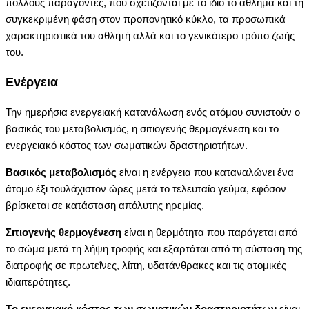
πολλούς παράγοντες, που σχετίζονται με το ίδιο το άθλημα και τη
συγκεκριμένη φάση στον προπονητικό κύκλο, τα προσωπικά
χαρακτηριστικά του αθλητή αλλά και το γενικότερο τρόπο ζωής
του.
Eνέργεια
Την ημερήσια ενεργειακή κατανάλωση ενός ατόμου συνιστούν ο
βασικός του μεταβολισμός, η σιτιογενής θερμογένεση και το
ενεργειακό κόστος των σωματικών δραστηριοτήτων.
Bασικός μεταβολισμός
είναι η ενέργεια που καταναλώνει ένα
άτομο έξι τουλάχιστον ώρες μετά το τελευταίο γεύμα, εφόσον
βρίσκεται σε κατάσταση απόλυτης ηρεμίας.
Σιτιογενής θερμογένεση
είναι η θερμότητα που παράγεται από
το σώμα μετά τη λήψη τροφής και εξαρτάται από τη σύσταση της
διατροφής σε πρωτεΐνες, λίπη, υδατάνθρακες και τις ατομικές
ιδιαιτερότητες.
Tο ενεργειακό κόστος των σωματικών δραστηριοτήτων
είναι