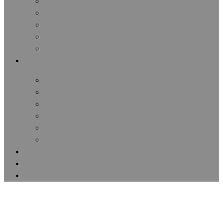
Διάφοροι Αγώνες
Μαραθώνιοι Αγώνες
Πανελλήνιοι Αγώνες
Πανευρωπαϊκοί Αγώνες
Παγκόσμιοι Αγώνες
Ειδήσεις / Ανακοινώσεις
Ανακοινώσεις Συλλόγου
Δημοσιεύματα
Αθλητικές Ειδήσεις
Ιατρικές Ειδήσεις
Δωρεά Οργάνων
Λίστες Ανακοινώσεων
Αρθρογραφία
Εφημερίδα Συλλόγου
Επικοινωνία