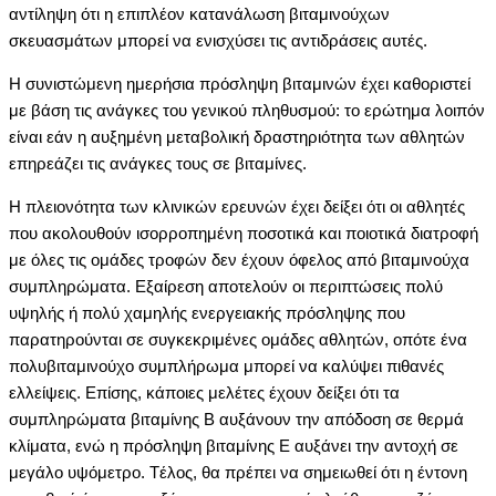
αντίληψη ότι η επιπλέον κατανάλωση βιταμινούχων
σκευασμάτων μπορεί να ενισχύσει τις αντιδράσεις αυτές.
H συνιστώμενη ημερήσια πρόσληψη βιταμινών έχει καθοριστεί
με βάση τις ανάγκες του γενικού πληθυσμού: το ερώτημα λοιπόν
είναι εάν η αυξημένη μεταβολική δραστηριότητα των αθλητών
επηρεάζει τις ανάγκες τους σε βιταμίνες.
H πλειονότητα των κλινικών ερευνών έχει δείξει ότι οι αθλητές
που ακολουθούν ισορροπημένη ποσοτικά και ποιοτικά διατροφή
με όλες τις ομάδες τροφών δεν έχουν όφελος από βιταμινούχα
συμπληρώματα. Eξαίρεση αποτελούν οι περιπτώσεις πολύ
υψηλής ή πολύ χαμηλής ενεργειακής πρόσληψης που
παρατηρούνται σε συγκεκριμένες ομάδες αθλητών, οπότε ένα
πολυβιταμινούχο συμπλήρωμα μπορεί να καλύψει πιθανές
ελλείψεις. Eπίσης, κάποιες μελέτες έχουν δείξει ότι τα
συμπληρώματα βιταμίνης B αυξάνουν την απόδοση σε θερμά
κλίματα, ενώ η πρόσληψη βιταμίνης E αυξάνει την αντοχή σε
μεγάλο υψόμετρο. Tέλος, θα πρέπει να σημειωθεί ότι η έντονη