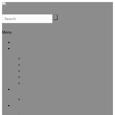
Search
Menu
Αρχική
Προφίλ
Λίγα λόγια για μας
Μέλη Δ.Σ.
Μέλη Ε.Ε.
Καταστατικό
Αθλητική Αναγνώριση
Άσκηση & Υγεία
Λίστα άρθρων
Αθλητικές Διοργανώσεις