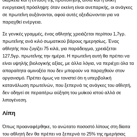
ενεργειακή πρόσληψη: όταν εκείνη είναι ανεπαρκής, οι ανάγκες
σε πρωτεΐνη αυξάνονται, αφού αυτές οξειδώνονται για να
παραχθεί ενέργεια.
Σε γενικές γραμμές, ένας αθλητής χρειάζεται περίπου 1,7γρ.
πρωτεΐνης ανά κιλό σωματικού βάρους ημερησίως. Ένας
αθλητής που ζυγίζει 75 κιλά, για παράδειγμα, χρειάζεται
127,5γρ. πρωτεΐνης την ημέρα. H πρωτεΐνη αυτή θα πρέπει να
είναι υψηλής βιολογικής αξίας, με άλλα λόγια, να περιέχει όλα τα
απαραίτητα αμινοξέα που δεν μπορούν να παραχθούν στον
οργανισμό. Πρέπει όμως να τονιστεί ότι η υπερβολική
κατανάλωση πρωτεϊνών, που ξεπερνά τις ανάγκες του αθλητή,
δεν οδηγεί σε περαιτέρω αύξηση του μυϊκού ιστού αλλά σε
λιπογένεση.
Λίπη
Όπως προαναφέρθηκε, το ανώτατο ποσοστό λίπους στη δίαιτα
του αθλητή δεν θα πρέπει να ξεπερνά το 25% της ημερήσιας