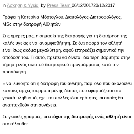
in
Άσκηση & Υγεία
by
Press Team
06/12/2017
29/12/2017
Γράφει η Kατερίνα Mόρτογλου, Διαιτολόγος-Διατροφολόγος,
MSc στην διατροφή Aθλητών
Στις ημέρες μας, η σημασία της διατροφής για τη διατήρηση της
καλής υγείας είναι αναμφισβήτητη. Σε ό,τι αφορά τον αθλητή
είναι ίσως ακόμα μεγαλύτερη, αφού επηρεάζει σημαντικά την
απόδοσή του. Γι’ αυτό, πρέπει να δίνεται ιδιαίτερη βαρύτητα στην
τήρηση ενός σωστού διατροφικού προγράμματος κατά την
προπόνηση.
Είναι ευνόητο ότι η διατροφή του αθλητή, παρ’ όλο που ακολουθεί
κάποιες αρχές ισορροπημένης δίαιτας που εφαρμόζεται στο
γενικό πληθυσμό, έχει και πολλές ιδιαιτερότητες, οι οποίες θα
αναπτυχθούν στη συνέχεια.
Σε γενικές γραμμές, οι
στόχοι της διατροφής ενός αθλητή
είναι
οι ακόλουθοι: