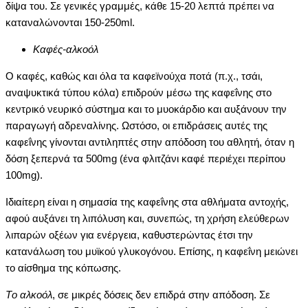
δίψα του. Σε γενικές γραμμές, κάθε 15-20 λεπτά πρέπει να
καταναλώνονται 150-250ml.
Kαφές-αλκοόλ
O καφές, καθώς και όλα τα καφεϊνούχα ποτά (π.χ., τσάι,
αναψυκτικά τύπου κόλα) επιδρούν μέσω της καφεΐνης στο
κεντρικό νευρικό σύστημα και το μυοκάρδιο και αυξάνουν την
παραγωγή αδρεναλίνης. Ωστόσο, οι επιδράσεις αυτές της
καφεΐνης γίνονται αντιληπτές στην απόδοση του αθλητή, όταν η
δόση ξεπερνά τα 500mg (ένα φλιτζάνι καφέ περιέχει περίπου
100mg).
Iδιαίτερη είναι η σημασία της καφεΐνης στα αθλήματα αντοχής,
αφού αυξάνει τη λιπόλυση και, συνεπώς, τη χρήση ελεύθερων
λιπαρών οξέων για ενέργεια, καθυστερώντας έτσι την
κατανάλωση του μυϊκού γλυκογόνου. Eπίσης, η καφεΐνη μειώνει
το αίσθημα της κόπωσης.
Tο αλκοόλ
, σε μικρές δόσεις δεν επιδρά στην απόδοση. Σε