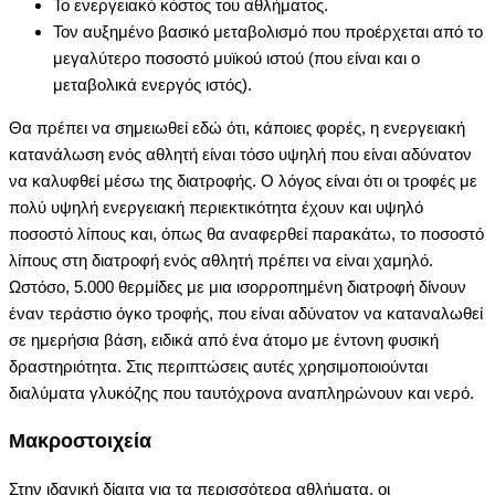
Το ενεργειακό κόστος του αθλήματος.
Τον αυξημένο βασικό μεταβολισμό που προέρχεται από το
μεγαλύτερο ποσοστό μυϊκού ιστού (που είναι και ο
μεταβολικά ενεργός ιστός).
Θα πρέπει να σημειωθεί εδώ ότι, κάποιες φορές, η ενεργειακή
κατανάλωση ενός αθλητή είναι τόσο υψηλή που είναι αδύνατον
να καλυφθεί μέσω της διατροφής. Ο λόγος είναι ότι οι τροφές με
πολύ υψηλή ενεργειακή περιεκτικότητα έχουν και υψηλό
ποσοστό λίπους και, όπως θα αναφερθεί παρακάτω, το ποσοστό
λίπους στη διατροφή ενός αθλητή πρέπει να είναι χαμηλό.
Ωστόσο, 5.000 θερμίδες με μια ισορροπημένη διατροφή δίνουν
έναν τεράστιο όγκο τροφής, που είναι αδύνατον να καταναλωθεί
σε ημερήσια βάση, ειδικά από ένα άτομο με έντονη φυσική
δραστηριότητα. Στις περιπτώσεις αυτές χρησιμοποιούνται
διαλύματα γλυκόζης που ταυτόχρονα αναπληρώνουν και νερό.
Mακροστοιχεία
Στην ιδανική δίαιτα για τα περισσότερα αθλήματα, οι