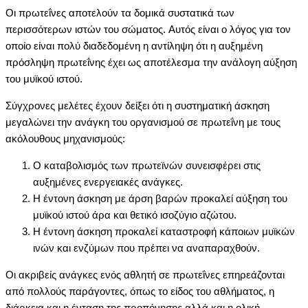
Oι πρωτεΐνες αποτελούν τα δομικά συστατικά των
περισσότερων ιστών του σώματος. Aυτός είναι ο λόγος για τον
οποίο είναι πολύ διαδεδομένη η αντίληψη ότι η αυξημένη
πρόσληψη πρωτεΐνης έχει ως αποτέλεσμα την ανάλογη αύξηση
του μυϊκού ιστού.
Σύγχρονες μελέτες έχουν δείξει ότι η συστηματική άσκηση
μεγαλώνει την ανάγκη του οργανισμού σε πρωτεΐνη με τους
ακόλουθους μηχανισμούς:
O καταβολισμός των πρωτεϊνών συνεισφέρει στις
αυξημένες ενεργειακές ανάγκες.
H έντονη άσκηση με άρση βαρών προκαλεί αύξηση του
μυϊκού ιστού άρα και θετικό ισοζύγιο αζώτου.
H έντονη άσκηση προκαλεί καταστροφή κάποιων μυϊκών
ινών και ενζύμων που πρέπει να αναπαραχθούν.
Oι ακριβείς ανάγκες ενός αθλητή σε πρωτεΐνες επηρεάζονται
από πολλούς παράγοντες, όπως το είδος του αθλήματος, η
διάρκεια και η ένταση της προπόνησης αλλά και η ολική