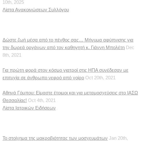
10th, 2025
Λίστα Ανακοινώσεων Συλλόγου
Ιατρικές Ειδήσεις
Δώστε ζωή μέσα από το πένθος σας… Μήνυμα αφύπνισης για
την δωρεά οργάνων από τον καθηγητή κ. Γιάννη Μπολέτη
Dec
8th, 2021
Για πρώτη φορά στον κόσμο γιατροί στις ΗΠΑ συνέδεσαν με
επιτυχία σε άνθρωπο νεφρό από χοίρο
Oct 20th, 2021
Αθηνά Γόμπου: Είμαστε έτοιμοι και για μεταμοσχεύσεις στο ΙΑΣΩ
Θεσσαλίας!
Oct 4th, 2021
Λίστα Ιατρικών Ειδήσεων
Δημοσιεύματα
Το στοίχημα της μακροβιότητας των μοσχευμάτων
Jan 20th,