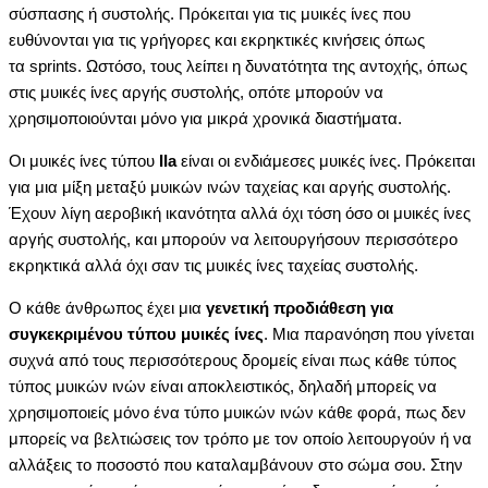
σύσπασης ή συστολής. Πρόκειται για τις μυικές ίνες που
ευθύνονται για τις γρήγορες και εκρηκτικές κινήσεις όπως
τα
sprints. Ωστόσο, τους λείπει η δυνατότητα της αντοχής, όπως
στις μυικές ίνες αργής συστολής, οπότε μπορούν να
χρησιμοποιούνται μόνο για μικρά χρονικά διαστήματα.
Οι μυικές ίνες τύπου
ΙIa
είναι οι ενδιάμεσες μυικές ίνες. Πρόκειται
για μια μίξη μεταξύ μυικών ινών ταχείας και αργής συστολής.
Έχουν λίγη αεροβική ικανότητα αλλά όχι τόση όσο οι μυικές ίνες
αργής συστολής, και μπορούν να λειτουργήσουν περισσότερο
εκρηκτικά αλλά όχι σαν τις μυικές ίνες ταχείας συστολής.
Ο κάθε άνθρωπος έχει μια
γενετική προδιάθεση για
συγκεκριμένου τύπου μυικές ίνες
. Μια παρανόηση που γίνεται
συχνά από τους περισσότερους δρομείς είναι πως κάθε τύπος
τύπος μυικών ινών είναι αποκλειστικός, δηλαδή μπορείς να
χρησιμοποιείς μόνο ένα τύπο μυικών ινών κάθε φορά, πως δεν
μπορείς να βελτιώσεις τον τρόπο με τον οποίο λειτουργούν ή να
αλλάξεις το ποσοστό που καταλαμβάνουν στο σώμα σου. Στην