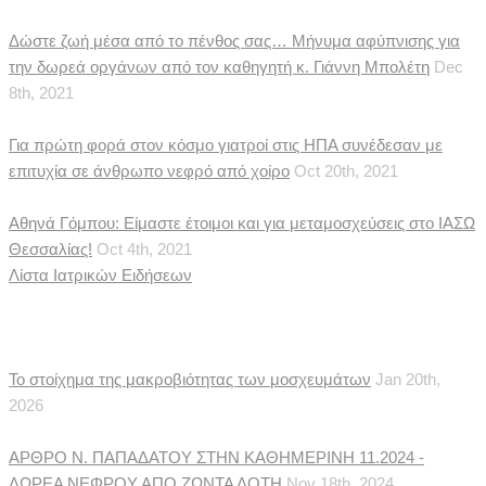
Δώστε ζωή μέσα από το πένθος σας… Μήνυμα αφύπνισης για
την δωρεά οργάνων από τον καθηγητή κ. Γιάννη Μπολέτη
Dec
8th, 2021
Για πρώτη φορά στον κόσμο γιατροί στις ΗΠΑ συνέδεσαν με
επιτυχία σε άνθρωπο νεφρό από χοίρο
Oct 20th, 2021
Αθηνά Γόμπου: Είμαστε έτοιμοι και για μεταμοσχεύσεις στο ΙΑΣΩ
Θεσσαλίας!
Oct 4th, 2021
Λίστα Ιατρικών Ειδήσεων
Δημοσιεύματα
Το στοίχημα της μακροβιότητας των μοσχευμάτων
Jan 20th,
2026
ΑΡΘΡΟ Ν. ΠΑΠΑΔΑΤΟΥ ΣΤΗΝ ΚΑΘΗΜΕΡΙΝΗ 11.2024 -
ΔΩΡΕΑ ΝΕΦΡΟΥ ΑΠΟ ΖΩΝΤΑ ΔΟΤΗ
Nov 18th, 2024