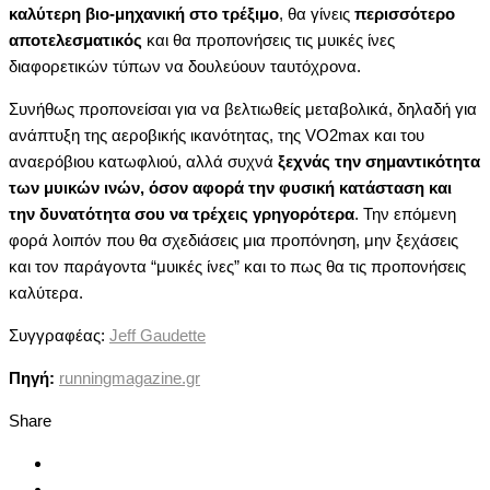
καλύτερη βιο-μηχανική στο τρέξιμο
, θα γίνεις
περισσότερο
αποτελεσματικός
και θα προπονήσεις τις μυικές ίνες
διαφορετικών τύπων να δουλεύουν ταυτόχρονα.
Συνήθως προπονείσαι για να βελτιωθείς μεταβολικά, δηλαδή για
ανάπτυξη της αεροβικής ικανότητας, της
VO2max και του
αναερόβιου κατωφλιού, αλλά συχνά
ξεχνάς την σημαντικότητα
των μυικών ινών, όσον αφορά την φυσική κατάσταση και
την δυνατότητα σου να τρέχεις γρηγορότερα
. Την επόμενη
φορά λοιπόν που θα σχεδιάσεις μια προπόνηση, μην ξεχάσεις
και τον παράγοντα “μυικές ίνες” και το πως θα τις προπονήσεις
καλύτερα.
Συγγραφέας:
Jeff Gaudette
Πηγή:
runningmagazine.gr
Share