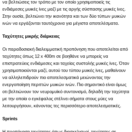
να βελτιώσεις τον τρόπο με τον οποίο χρησιμοποιείς τις
ενδιάμεσες μυικές ίνες μαζί με τις αργής σύσπασης μυικές ίνες.
Στην ουσία, βελτιώνει την ικανότητα και των δύο τύπων μυικών
ινών να εργάζονται ταυτόχρονα για μέγιστα αποτελέσματα.
Ταχύτητες μικρής διάρκειας
Οι παραδοσιακή διαλειμματική προπόνηση που αποτελείται από
ταχύτητες όπως 12 x 400m σε βοηθάνε να μπορείς να
επιστρατεύεις ενδιάμεσες και ταχείας συστολής μυικές ίνες. Όταν
χρησιμοποιούνται μαζί, αυτού του τύπου μυικές ίνες, μαθαίνουν
να αλληλεπιδρούν πιο αποτελεσματικά μειώνοντας την
ενεργοποίηση περιττών μυικών ινών. Πιο σημαντικό είναι όμως
οτι βελτιώνουν τον νευρομυϊκό συντονισμό, δηλαδή την ταχύτητα
με την οποία ο εγκέφαλος στέλνει σήματα στους μύες να
λειτουργήσουν, κάνοντας τες περισσότερο αποτελεσματικές.
Sprints
Η προπόνηση ταχύτητας όπως διασκελισμοί, ταχύτητες σε