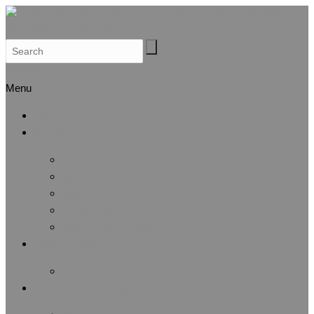
Search
Menu
Αρχική
Προφίλ
Λίγα λόγια για μας
Μέλη Δ.Σ.
Μέλη Ε.Ε.
Καταστατικό
Αθλητική Αναγνώριση
Άσκηση & Υγεία
Λίστα άρθρων
Αθλητικές Διοργανώσεις