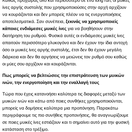
Καθώς προχωράς όλο και περισσότερο σε ένα
long run, οι μυικές
ίνες αργής συστολής που χρησιμοποιούσες στην αρχή αρχίζουν
να κουράζονται και δεν μπορείς πλέον να τις ενεργοποιήσεις
αποτελεσματικά. Σαν συνέπεια,
ξεκινάς να χρησιμοποιείς
κάποιες ενδιάμεσες μυικές ίνες
για να βοηθήσουν στην
διατήρηση του ρυθμού. Φυσικά αυτές οι ενδιάμεσες μυικές ίνες
απαιτούν περισσότερο γλυκογόνο και δεν έχουν την ίδια αντοχή
όσο οι μυικές ίνες αργής συστολής, έτσι δεν θα έχουν μεγάλη
διάρκεια και δεν θα αργήσεις να μειώνεις τον ρυθμό σου καθώς
οι μύες σου αρχίζουν και κουράζονται.
Πως μπορείς να βελτιώσεις την επιστράτευση των μυικών
ινών, την ενεργοποίηση και την εναλλαγή τους
Τώρα που έχεις κατανοήσει καλύτερα τις διαφορές μεταξύ των
μυικών ινών και κάτω από ποιες συνθήκες χρησιμοποιούνται,
μπορείς να δομήσεις καλύτερα μια προπόνηση. Παρακάτω
περιγράφουμε τις πιο συνήθεις προπονήσεις, θα αναγνωρίζουμε
σε ποιες μυικές ίνες εστιάζουν και τι σημαίνει αυτό για την φυσική
κατάσταση στο τρέξιμο.