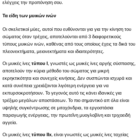
ελέγχεις την προπόνηση σου.
Τα είδη των μυικών ινών
Οι σκελετικοί μύες, αυτοί που ευθύνονται για για την κίνηση του
σώματος όταν τρέχεις, αποτελούνται από 3 διαφορετικούς
τύπους μυικών ινών, καθένας από τους οποίους έχεις τα δικά του
πλεονεκτήματα, μειονεκτήματα και ιδιαιτερότητες.
Οι μυικές ίνες
τύπου Ι
, γνωστές ως μυικές ίνες αργής σύσπασης,
αποτελούν την κύρια μέθοδο του σώματος για μικρή
εκρηκτικότητα και συνεχείς κινήσεις. Δεν συσπώνται ισχυρά και
κατά συνέπεια χρειάζονται λιγότερη ενέργεια για να
εκπυρσοκροτήσουν. Το γεγονός αυτό τις κάνει ιδανικές για
τρέξιμο μεγάλων αποστάσεων. Το πιο σημαντικό απ όλα είναι
υψηλής συγκέντρωσης σε μιτοχόνδρια, τα εργοστάσια
παραγωγής ενέργειας, την πρωτεΐνη μυογλοβίνη και τριχοειδή
αγγεία.
Οι μυικές ίνες
τύπου
ΙIx
, είναι γνωστές ως μυικές ίνες ταχείας