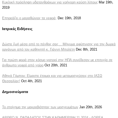
Κυκλική πρόσληψη υδατανθράκων για γρήγορη καύση λίπους
Mar 19th,
2019
Επηρεάζει ο μαραθώνιος τα νεφρά;
Dec 19th, 2018
Ιατρικές Ειδήσεις
Δώστε ζωή μέσα από το πένθος σας… Μήνυμα αφύπνισης για την δωρεά
οργάνων από τον καθηγητή κ. Γιάννη Μπολέτη
Dec 8th, 2021
Για πρώτη φορά στον κόσμο γιατροί στις ΗΠΑ συνέδεσαν με επιτυχία σε
άνθρωπο νεφρό από χοίρο
Oct 20th, 2021
Αθηνά Γόμπου: Είμαστε έτοιμοι και για μεταμοσχεύσεις στο ΙΑΣΩ
Θεσσαλίας!
Oct 4th, 2021
Δημοσιεύματα
Το στοίχημα της μακροβιότητας των μοσχευμάτων
Jan 20th, 2026
ΑΡΘΡΟ Ν. ΠΑΠΑΔΑΤΟΥ ΣΤΗΝ ΚΑΘΗΜΕΡΙΝΗ 11.2024 - ΔΩΡΕΑ