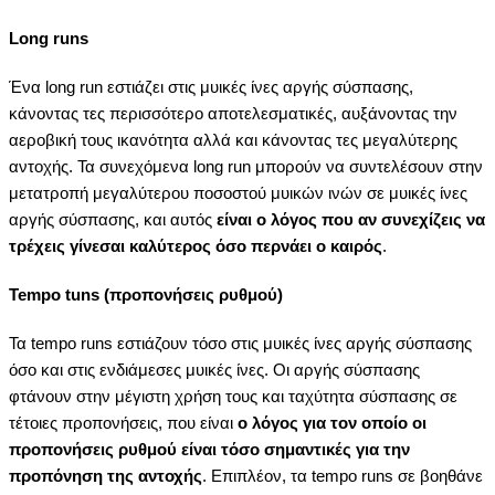
Long runs
Ένα
long run εστιάζει στις μυικές ίνες αργής σύσπασης,
κάνοντας τες περισσότερο αποτελεσματικές, αυξάνοντας την
αεροβική τους ικανότητα αλλά και κάνοντας τες μεγαλύτερης
αντοχής. Τα συνεχόμενα
long run μπορούν να συντελέσουν στην
μετατροπή μεγαλύτερου ποσοστού μυικών ινών σε μυικές ίνες
αργής σύσπασης, και αυτός
είναι ο λόγος που αν συνεχίζεις να
τρέχεις γίνεσαι καλύτερος όσο περνάει ο καιρός
.
Tempo tuns (προπονήσεις ρυθμού)
Τα tempo runs εστιάζουν τόσο στις μυικές ίνες αργής σύσπασης
όσο και στις ενδιάμεσες μυικές ίνες. Οι αργής σύσπασης
φτάνουν στην μέγιστη χρήση τους και ταχύτητα σύσπασης σε
τέτοιες προπονήσεις, που είναι
ο λόγος για τον οποίο οι
προπονήσεις ρυθμού είναι τόσο σημαντικές για την
προπόνηση της αντοχής
. Επιπλέον, τα tempo runs σε βοηθάνε