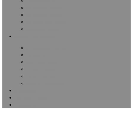
Διάφοροι Αγώνες
Μαραθώνιοι Αγώνες
Πανελλήνιοι Αγώνες
Πανευρωπαϊκοί Αγώνες
Παγκόσμιοι Αγώνες
Ειδήσεις / Ανακοινώσεις
Ανακοινώσεις Συλλόγου
Δημοσιεύματα
Αθλητικές Ειδήσεις
Ιατρικές Ειδήσεις
Δωρεά Οργάνων
Λίστες Ανακοινώσεων
Αρθρογραφία
Εφημερίδα Συλλόγου
Επικοινωνία