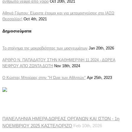
άνθρωπο νεφρό από χοίρο
Oct 20th, 2021
Αθηνά Γόμπου: Είμαστε έτοιμοι και για μεταμοσχεύσεις στο ΙΑΣΩ
Θεσσαλίας!
Oct 4th, 2021
Δημοσιεύματα
Το στοίχημα της μακροβιότητας των μοσχευμάτων
Jan 20th, 2026
ΑΡΘΡΟ Ν. ΠΑΠΑΔΑΤΟΥ ΣΤΗΝ ΚΑΘΗΜΕΡΙΝΗ 11.2024 - ΔΩΡΕΑ
ΝΕΦΡΟΥ ΑΠΟ ΖΩΝΤΑ ΔΟΤΗ
Nov 18th, 2024
Ο Κώστας Μπούρας στην "Η Ώρα των Αθλητών"
Apr 25th, 2023
Ανακοινώσεις Συλλόγου
ΠΑΝΕΛΛΗΝΙΑ ΗΜΕΡΑ ΔΩΡΕΑΣ ΟΡΓΑΝΩΝ ΚΑΙ ΙΣΤΩΝ - 1η
ΝΟΕΜΒΡΙΟΥ 2025 ΚΑΣΤΕΛΟΡΙΖΟ
Feb 10th, 2026