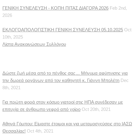
ΓΕΝΙΚΗ ΣΥΝΕΛΕΥΣΗ - ΚΟΠΗ ΠΙΤΑΣ ΔΙΑΓΟΡΑ 2026
Feb 2nd,
2026
ΕΚΛΟΓΟΑΠΟΛΟΓΙΣΤΙΚΗ ΓΕΝΙΚΗ ΣΥΝΕΛΕΥΣΗ 05.10.2025
Oct
10th, 2025
Λίστα Ανακοινώσεων Συλλόγου
Ιατρικές Ειδήσεις
Δώστε ζωή μέσα από το πένθος σας… Μήνυμα αφύπνισης για
την δωρεά οργάνων από τον καθηγητή κ. Γιάννη Μπολέτη
Dec
8th, 2021
Για πρώτη φορά στον κόσμο γιατροί στις ΗΠΑ συνέδεσαν με
επιτυχία σε άνθρωπο νεφρό από χοίρο
Oct 20th, 2021
Αθηνά Γόμπου: Είμαστε έτοιμοι και για μεταμοσχεύσεις στο ΙΑΣΩ
Θεσσαλίας!
Oct 4th, 2021