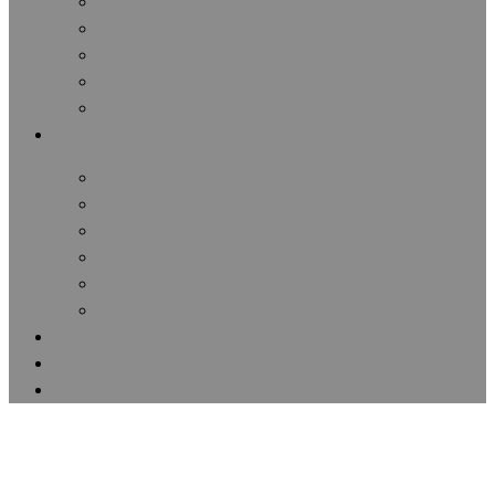
Διάφοροι Αγώνες
Μαραθώνιοι Αγώνες
Πανελλήνιοι Αγώνες
Πανευρωπαϊκοί Αγώνες
Παγκόσμιοι Αγώνες
Ειδήσεις / Ανακοινώσεις
Ανακοινώσεις Συλλόγου
Δημοσιεύματα
Αθλητικές Ειδήσεις
Ιατρικές Ειδήσεις
Δωρεά Οργάνων
Λίστες Ανακοινώσεων
Αρθρογραφία
Εφημερίδα Συλλόγου
Επικοινωνία