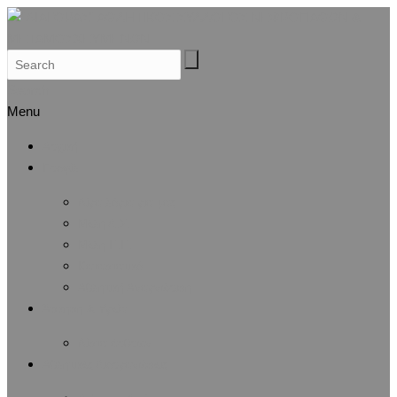
Search
Menu
Αρχική
Προφίλ
Λίγα λόγια για μας
Μέλη Δ.Σ.
Μέλη Ε.Ε.
Καταστατικό
Αθλητική Αναγνώριση
Άσκηση & Υγεία
Λίστα άρθρων
Αθλητικές Διοργανώσεις