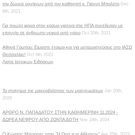
την δωρεά οργάνων από τον καθηγητή κ. Γιάννη Μπολέτη
Dec
8th, 2021
Για πρώτη φορά στον κόσμο γιατροί στις ΗΠΑ συνέδεσαν με
επιτυχία σε άνθρωπο νεφρό από χοίρο
Oct 20th, 2021
Αθηνά Γόμπου: Είμαστε έτοιμοι και για μεταμοσχεύσεις στο ΙΑΣΩ
Θεσσαλίας!
Oct 4th, 2021
Λίστα Ιατρικών Ειδήσεων
Δημοσιεύματα
Το στοίχημα της μακροβιότητας των μοσχευμάτων
Jan 20th,
2026
ΑΡΘΡΟ Ν. ΠΑΠΑΔΑΤΟΥ ΣΤΗΝ ΚΑΘΗΜΕΡΙΝΗ 11.2024 -
ΔΩΡΕΑ ΝΕΦΡΟΥ ΑΠΟ ΖΩΝΤΑ ΔΟΤΗ
Nov 18th, 2024
Ο Κώστας Μπούρας στην "Η Ώρα των Αθλητών"
Apr 25th, 2023