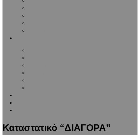
Διάφοροι Αγώνες
Μαραθώνιοι Αγώνες
Πανελλήνιοι Αγώνες
Πανευρωπαϊκοί Αγώνες
Παγκόσμιοι Αγώνες
Ειδήσεις / Ανακοινώσεις
Ανακοινώσεις Συλλόγου
Δημοσιεύματα
Αθλητικές Ειδήσεις
Ιατρικές Ειδήσεις
Δωρεά Οργάνων
Λίστες Ανακοινώσεων
Αρθρογραφία
Εφημερίδα Συλλόγου
Επικοινωνία
Καταστατικό “ΔΙΑΓΟΡΑ”