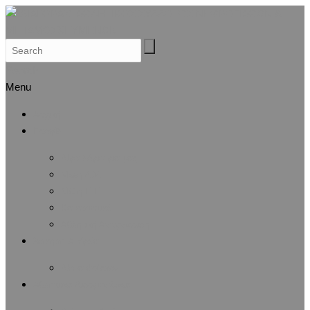
Search
Menu
Αρχική
Προφίλ
Λίγα λόγια για μας
Μέλη Δ.Σ.
Μέλη Ε.Ε.
Καταστατικό
Αθλητική Αναγνώριση
Άσκηση & Υγεία
Λίστα άρθρων
Αθλητικές Διοργανώσεις