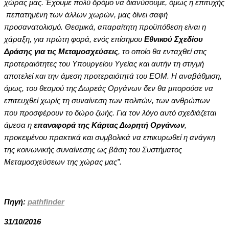
χώρας μας. Έχουμε πολύ δρόμο να διανύσουμε, όμως η επιτυχής
πεπατημένη των άλλων χωρών, μας δίνει σαφή
προσανατολισμό. Θεσμικά, απαραίτητη προϋπόθεση είναι η
χάραξη, για πρώτη φορά, ενός επίσημου
Εθνικού Σχεδίου
Δράσης για τις Μεταμοσχεύσεις
, το οποίο θα ενταχθεί στις
προτεραιότητες του Υπουργείου Υγείας και αυτήν τη στιγμή
αποτελεί και την άμεση προτεραιότητά του ΕΟΜ. Η αναβάθμιση,
όμως, του θεσμού της Δωρεάς Οργάνων δεν θα μπορούσε να
επιτευχθεί χωρίς τη συναίνεση των πολιτών, των ανθρώπων
που προσφέρουν το δώρο ζωής. Για τον λόγο αυτό σχεδιάζεται
άμεσα η
επαναφορά της
Κάρτας Δωρητή Οργάνων
,
προκειμένου πρακτικά και συμβολικά να επικυρωθεί η ανάγκη
της κοινωνικής συναίνεσης ως βάση του Συστήματος
Μεταμοσχεύσεων της χώρας μας”.
Πηγή:
pathfinder
31/10/2016