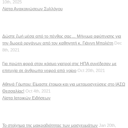
10th, 2025
Λίστα Ανακοινώσεων Συλλόγου
Ιατρικές Ειδήσεις
Δώστε ζωή μέσα από το πένθος σας… Μήνυμα αφύπνισης για
την δωρεά οργάνων από τον καθηγητή κ. Γιάννη Μπολέτη
Dec
8th, 2021
Για πρώτη φορά στον κόσμο γιατροί στις ΗΠΑ συνέδεσαν με
επιτυχία σε άνθρωπο νεφρό από χοίρο
Oct 20th, 2021
Αθηνά Γόμπου: Είμαστε έτοιμοι και για μεταμοσχεύσεις στο ΙΑΣΩ
Θεσσαλίας!
Oct 4th, 2021
Λίστα Ιατρικών Ειδήσεων
Δημοσιεύματα
Το στοίχημα της μακροβιότητας των μοσχευμάτων
Jan 20th,