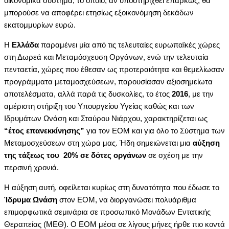
οικονομικά σύστημα, το οποίο, αν υποστηριχθεί επαρκώς, θα
μπορούσε να αποφέρει ετησίως εξοικονόμηση δεκάδων
εκατομμυρίων ευρώ.
Η
Ελλάδα
παραμένει μία από τις τελευταίες ευρωπαϊκές χώρες
στη Δωρεά και Μεταμόσχευση Οργάνων, ενώ την τελευταία
πενταετία, χώρες που έθεσαν ως προτεραιότητα και θεμελίωσαν
προγράμματα μεταμοσχεύσεων, παρουσίασαν αξιοσημείωτα
αποτελέσματα, αλλά παρά τις δυσκολίες, το έτος
2016
, με την
αμέριστη στήριξη του Υπουργείου Υγείας καθώς και των
Ιδρυμάτων Ωνάση και Σταύρου Νιάρχου, χαρακτηρίζεται ως
“
έτος επανεκκίνησης”
για τον ΕΟΜ και για όλο το Σύστημα των
Μεταμοσχεύσεων στη χώρα μας. Ήδη σημειώνεται μια
αύξηση
της τάξεως του 20% σε δότες οργάνων
σε σχέση με την
περσινή χρονιά.
Η αύξηση αυτή, οφείλεται κυρίως στη δυνατότητα που έδωσε το
Ίδρυμα Ωνάση
στον ΕΟΜ, να διοργανώσει πολυάριθμα
επιμορφωτικά σεμινάρια σε προσωπικό Μονάδων Εντατικής
Θεραπείας (ΜΕΘ). Ο ΕΟΜ μέσα σε λίγους μήνες ήρθε πιο κοντά