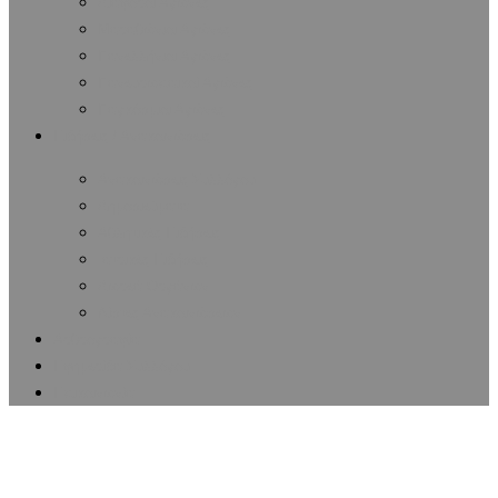
Διάφοροι Αγώνες
Μαραθώνιοι Αγώνες
Πανελλήνιοι Αγώνες
Πανευρωπαϊκοί Αγώνες
Παγκόσμιοι Αγώνες
Ειδήσεις / Ανακοινώσεις
Ανακοινώσεις Συλλόγου
Δημοσιεύματα
Αθλητικές Ειδήσεις
Ιατρικές Ειδήσεις
Δωρεά Οργάνων
Λίστες Ανακοινώσεων
Αρθρογραφία
Εφημερίδα Συλλόγου
Επικοινωνία