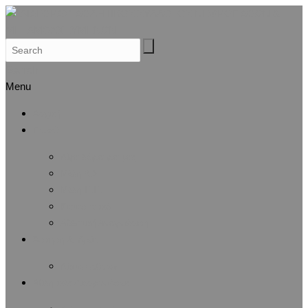
Search
Menu
Αρχική
Προφίλ
Λίγα λόγια για μας
Μέλη Δ.Σ.
Μέλη Ε.Ε.
Καταστατικό
Αθλητική Αναγνώριση
Άσκηση & Υγεία
Λίστα άρθρων
Αθλητικές Διοργανώσεις