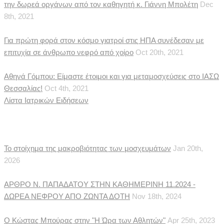
την δωρεά οργάνων από τον καθηγητή κ. Γιάννη Μπολέτη
Dec
8th, 2021
Για πρώτη φορά στον κόσμο γιατροί στις ΗΠΑ συνέδεσαν με
επιτυχία σε άνθρωπο νεφρό από χοίρο
Oct 20th, 2021
Αθηνά Γόμπου: Είμαστε έτοιμοι και για μεταμοσχεύσεις στο ΙΑΣΩ
Θεσσαλίας!
Oct 4th, 2021
Λίστα Ιατρικών Ειδήσεων
Δημοσιεύματα
Το στοίχημα της μακροβιότητας των μοσχευμάτων
Jan 20th,
2026
ΑΡΘΡΟ Ν. ΠΑΠΑΔΑΤΟΥ ΣΤΗΝ ΚΑΘΗΜΕΡΙΝΗ 11.2024 -
ΔΩΡΕΑ ΝΕΦΡΟΥ ΑΠΟ ΖΩΝΤΑ ΔΟΤΗ
Nov 18th, 2024
Ο Κώστας Μπούρας στην "Η Ώρα των Αθλητών"
Apr 25th, 2023