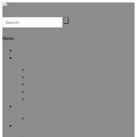
Search
Menu
Αρχική
Προφίλ
Λίγα λόγια για μας
Μέλη Δ.Σ.
Μέλη Ε.Ε.
Καταστατικό
Αθλητική Αναγνώριση
Άσκηση & Υγεία
Λίστα άρθρων
Αθλητικές Διοργανώσεις