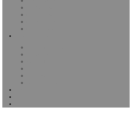
Διάφοροι Αγώνες
Μαραθώνιοι Αγώνες
Πανελλήνιοι Αγώνες
Πανευρωπαϊκοί Αγώνες
Παγκόσμιοι Αγώνες
Ειδήσεις / Ανακοινώσεις
Ανακοινώσεις Συλλόγου
Δημοσιεύματα
Αθλητικές Ειδήσεις
Ιατρικές Ειδήσεις
Δωρεά Οργάνων
Λίστες Ανακοινώσεων
Αρθρογραφία
Εφημερίδα Συλλόγου
Επικοινωνία