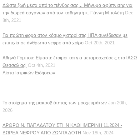
Δώστε ζωή μέσα από το πένθος σας… Μήνυμα αφύπνισης για
την δωρεά οργάνων από τον καθηγητή κ. Γιάννη Μπολέτη
Dec
8th, 2021
Για πρώτη φορά στον κόσμο γιατροί στις ΗΠΑ συνέδεσαν με
επιτυχία σε άνθρωπο νεφρό από χοίρο
Oct 20th, 2021
Αθηνά Γόμπου: Είμαστε έτοιμοι και για μεταμοσχεύσεις στο ΙΑΣΩ
Θεσσαλίας!
Oct 4th, 2021
Λίστα Ιατρικών Ειδήσεων
Δημοσιεύματα
Το στοίχημα της μακροβιότητας των μοσχευμάτων
Jan 20th,
2026
ΑΡΘΡΟ Ν. ΠΑΠΑΔΑΤΟΥ ΣΤΗΝ ΚΑΘΗΜΕΡΙΝΗ 11.2024 -
ΔΩΡΕΑ ΝΕΦΡΟΥ ΑΠΟ ΖΩΝΤΑ ΔΟΤΗ
Nov 18th, 2024