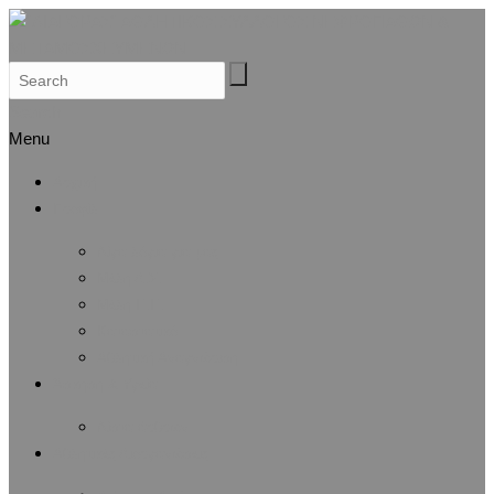
Search
Menu
Αρχική
Προφίλ
Λίγα λόγια για μας
Μέλη Δ.Σ.
Μέλη Ε.Ε.
Καταστατικό
Αθλητική Αναγνώριση
Άσκηση & Υγεία
Λίστα άρθρων
Αθλητικές Διοργανώσεις