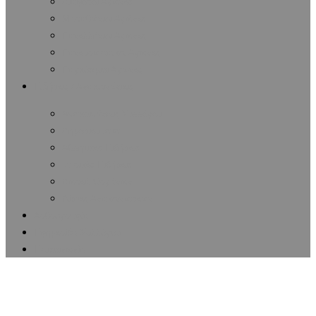
Διάφοροι Αγώνες
Μαραθώνιοι Αγώνες
Πανελλήνιοι Αγώνες
Πανευρωπαϊκοί Αγώνες
Παγκόσμιοι Αγώνες
Ειδήσεις / Ανακοινώσεις
Ανακοινώσεις Συλλόγου
Δημοσιεύματα
Αθλητικές Ειδήσεις
Ιατρικές Ειδήσεις
Δωρεά Οργάνων
Λίστες Ανακοινώσεων
Αρθρογραφία
Εφημερίδα Συλλόγου
Επικοινωνία