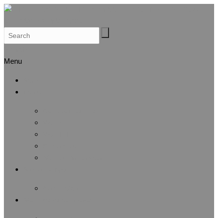
Search
Menu
Αρχική
Προφίλ
Λίγα λόγια για μας
Μέλη Δ.Σ.
Μέλη Ε.Ε.
Καταστατικό
Αθλητική Αναγνώριση
Άσκηση & Υγεία
Λίστα άρθρων
Αθλητικές Διοργανώσεις