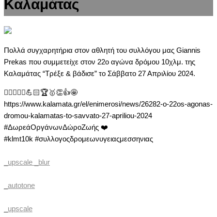
Καλαμάτας
Πολλά συγχαρητήρια στον αθλητή του συλλόγου μας Giannis
Prekas που συμμετείχε στον 22ο αγώνα δρόμου 10χλμ. της
Καλαμάτας “Τρέξε & βάδισε” το Σάββατο 27 Απριλίου 2024.
🏃🏼‍♂️🏃‍♀️💪🏻🏆🥇👏👍🤩
https://www.kalamata.gr/el/enimerosi/news/26282-o-22os-agonas-
dromou-kalamatas-to-savvato-27-apriliou-2024
#ΔωρεάΟργάνωνΔώροΖωής ❤️
#klmt10k #συλλογοςδρομεωνυγειαςμεσσηνιας
_upscale _blur
_autotone
_upscale