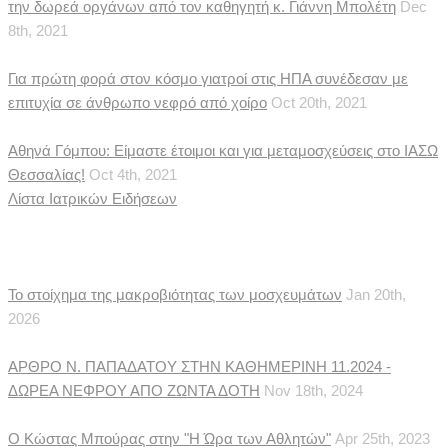
την δωρεά οργάνων από τον καθηγητή κ. Γιάννη Μπολέτη
Dec
8th, 2021
Για πρώτη φορά στον κόσμο γιατροί στις ΗΠΑ συνέδεσαν με
επιτυχία σε άνθρωπο νεφρό από χοίρο
Oct 20th, 2021
Αθηνά Γόμπου: Είμαστε έτοιμοι και για μεταμοσχεύσεις στο ΙΑΣΩ
Θεσσαλίας!
Oct 4th, 2021
Λίστα Ιατρικών Ειδήσεων
Δημοσιεύματα
Το στοίχημα της μακροβιότητας των μοσχευμάτων
Jan 20th,
2026
ΑΡΘΡΟ Ν. ΠΑΠΑΔΑΤΟΥ ΣΤΗΝ ΚΑΘΗΜΕΡΙΝΗ 11.2024 -
ΔΩΡΕΑ ΝΕΦΡΟΥ ΑΠΟ ΖΩΝΤΑ ΔΟΤΗ
Nov 18th, 2024
Ο Κώστας Μπούρας στην "Η Ώρα των Αθλητών"
Apr 25th, 2023