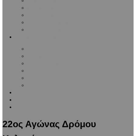
Διάφοροι Αγώνες
Μαραθώνιοι Αγώνες
Πανελλήνιοι Αγώνες
Πανευρωπαϊκοί Αγώνες
Παγκόσμιοι Αγώνες
Ειδήσεις / Ανακοινώσεις
Ανακοινώσεις Συλλόγου
Δημοσιεύματα
Αθλητικές Ειδήσεις
Ιατρικές Ειδήσεις
Δωρεά Οργάνων
Λίστες Ανακοινώσεων
Αρθρογραφία
Εφημερίδα Συλλόγου
Επικοινωνία
22ος Αγώνας Δρόμου