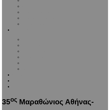
Διάφοροι Αγώνες
Μαραθώνιοι Αγώνες
Πανελλήνιοι Αγώνες
Πανευρωπαϊκοί Αγώνες
Παγκόσμιοι Αγώνες
Ειδήσεις / Ανακοινώσεις
Ανακοινώσεις Συλλόγου
Δημοσιεύματα
Αθλητικές Ειδήσεις
Ιατρικές Ειδήσεις
Δωρεά Οργάνων
Λίστες Ανακοινώσεων
Αρθρογραφία
Εφημερίδα Συλλόγου
Επικοινωνία
ος
35
Μαραθώνιος Αθήνας-