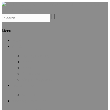
Search
Menu
Αρχική
Προφίλ
Λίγα λόγια για μας
Μέλη Δ.Σ.
Μέλη Ε.Ε.
Καταστατικό
Αθλητική Αναγνώριση
Άσκηση & Υγεία
Λίστα άρθρων
Αθλητικές Διοργανώσεις