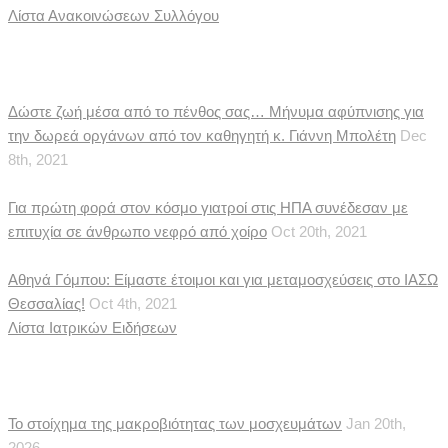
Λίστα Ανακοινώσεων Συλλόγου
Ιατρικές Ειδήσεις
Δώστε ζωή μέσα από το πένθος σας… Μήνυμα αφύπνισης για
την δωρεά οργάνων από τον καθηγητή κ. Γιάννη Μπολέτη
Dec
8th, 2021
Για πρώτη φορά στον κόσμο γιατροί στις ΗΠΑ συνέδεσαν με
επιτυχία σε άνθρωπο νεφρό από χοίρο
Oct 20th, 2021
Αθηνά Γόμπου: Είμαστε έτοιμοι και για μεταμοσχεύσεις στο ΙΑΣΩ
Θεσσαλίας!
Oct 4th, 2021
Λίστα Ιατρικών Ειδήσεων
Δημοσιεύματα
Το στοίχημα της μακροβιότητας των μοσχευμάτων
Jan 20th,
2026