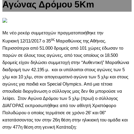
Αγώνας Δρόμου 5Km
Με νέο ρεκόρ συμμετοχών πραγματοποιήθηκε την
ος
Κυριακή 12/11/2017 ο 35
Μαραθώνιος της Αθήνας.
Περισσότεροι από 51.000 δρομείς από 101 χώρες έδωσαν το
παρών σε όλους τους αγώνες, από τους οποίους οι 18.500
δρομείς είχαν δηλώσει συμμετοχή στην “Αυθεντική” Μαραθώνια
διαδρομή των 42.195 μ. και οι υπόλοιποι στους αγώνες των 5
χλμ και 10 χλμ, στον απογευματινό αγώνα των 5 χλμ και στους
αγώνες για παιδιά και Special Olympics. Από μια τέτοια
σπουδαία διοργάνωση ο σύλλογος μας δεν θα μπορούσε να
λείψει. Στον Αγώνα Δρόμου των 5 χλμ (πρωί) ο σύλλογος
ΔΙΑΓΟΡΑΣ εκπροσωπήθηκε από τον αθλητή Χριστόφορο
Πολυδώρου ο οποίος τερμάτισε σε χρόνο 26′ και 06”
κατατάσσοντας τον στην 26η θέση στην ηλικιακή του ομάδα και
στην 477η θέση στη γενική Κατάταξη: