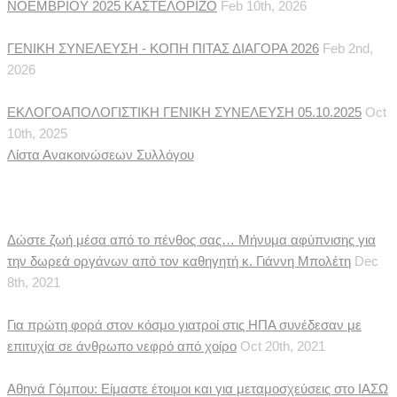
ΝΟΕΜΒΡΙΟΥ 2025 ΚΑΣΤΕΛΟΡΙΖΟ
Feb 10th, 2026
ΓΕΝΙΚΗ ΣΥΝΕΛΕΥΣΗ - ΚΟΠΗ ΠΙΤΑΣ ΔΙΑΓΟΡΑ 2026
Feb 2nd,
2026
ΕΚΛΟΓΟΑΠΟΛΟΓΙΣΤΙΚΗ ΓΕΝΙΚΗ ΣΥΝΕΛΕΥΣΗ 05.10.2025
Oct
10th, 2025
Λίστα Ανακοινώσεων Συλλόγου
Ιατρικές Ειδήσεις
Δώστε ζωή μέσα από το πένθος σας… Μήνυμα αφύπνισης για
την δωρεά οργάνων από τον καθηγητή κ. Γιάννη Μπολέτη
Dec
8th, 2021
Για πρώτη φορά στον κόσμο γιατροί στις ΗΠΑ συνέδεσαν με
επιτυχία σε άνθρωπο νεφρό από χοίρο
Oct 20th, 2021
Αθηνά Γόμπου: Είμαστε έτοιμοι και για μεταμοσχεύσεις στο ΙΑΣΩ