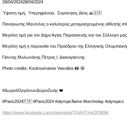
28/04/2024
28/04/2024
Ύψιστη τιμή,  Υπερηφάνεια,  Συγκίνηση, Δέος 🙏🇬🇷
Παναγιωτης Μαντελος ο καλύτερος μεταμοσχευμένος αθλητής στίβ
Μεγάλη τιμή για τον Δήμο Αγίας Παρασκευής και τον Σύλλογο μας
Μεγάλη τιμή η παρουσία του Προέδρου της Ελληνικής Ολυμπιακή
Γιάννης Μυλωνάκης Πέτρος Ι. Διακογιάννης 
Photo credits: Koutroumanos Vassilios 📸 🤩
#ΔωρεάΟργάνωνΔώροΖωής ❤️
#Paris2024🇫🇷 #Paris2024 #olympicflame #torchrelay #olympics
https://www.facebook.com/share/p/eqTDghVTmk2P589k/