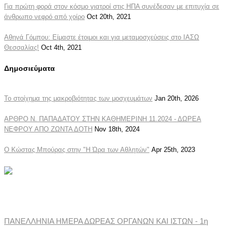
Για πρώτη φορά στον κόσμο γιατροί στις ΗΠΑ συνέδεσαν με επιτυχία σε
άνθρωπο νεφρό από χοίρο
Oct 20th, 2021
Αθηνά Γόμπου: Είμαστε έτοιμοι και για μεταμοσχεύσεις στο ΙΑΣΩ
Θεσσαλίας!
Oct 4th, 2021
Δημοσιεύματα
Το στοίχημα της μακροβιότητας των μοσχευμάτων
Jan 20th, 2026
ΑΡΘΡΟ Ν. ΠΑΠΑΔΑΤΟΥ ΣΤΗΝ ΚΑΘΗΜΕΡΙΝΗ 11.2024 - ΔΩΡΕΑ
ΝΕΦΡΟΥ ΑΠΟ ΖΩΝΤΑ ΔΟΤΗ
Nov 18th, 2024
Ο Κώστας Μπούρας στην "Η Ώρα των Αθλητών"
Apr 25th, 2023
Ανακοινώσεις Συλλόγου
ΠΑΝΕΛΛΗΝΙΑ ΗΜΕΡΑ ΔΩΡΕΑΣ ΟΡΓΑΝΩΝ ΚΑΙ ΙΣΤΩΝ - 1η