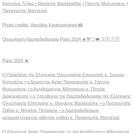
Κατερίνα Τζήκα • Θανάσης Βασιλειάδης • Γιάννης Μυλωνάκης •
Παναγιώτης Μαντέλος
Photo credits: Vassilios Koutroumanos 📸
Ολυμπιακή Λαμπαδιοδρομία Paris 2024 🔥💙🤍❤️ 🇬🇷 🇫🇷
Paris 2024 🔥
Ο Πρόεδρος της Ελληνικής Ολυμπιακής Επιτροπής κ. Σπύρος
Καπράλος • ο Δήμαρχος Αγίας Παρασκευής κ. Γιάννης
Μυλωνάκης • ο Αντιδήμαρχος Αθλητισμού κ. Πέτρος
Διακογιάννης • ο Υπεύθυνος της Λαμπαδιοδρομίας της Ελληνικής
Ολυμπιακής Επιτροπής κ. Θανάσης Βασιλειάδης • ο Προπονητής
Στίβου κ. Μιχάλης Πετράκης • ο Λαμπαδιοδρόμος
μεταμοσχευμένος αθλητής στίβου κ. Παναγιώτης Μαντέλος
Ο Δήμαρχος Αγίας Παρασκευής με τον Αντιδήμαρχο Αθλητισμού