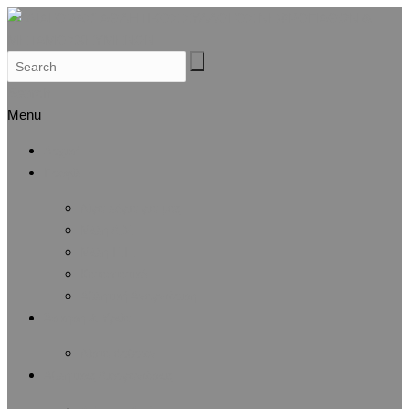
Search
Menu
Αρχική
Προφίλ
Λίγα λόγια για μας
Μέλη Δ.Σ.
Μέλη Ε.Ε.
Καταστατικό
Αθλητική Αναγνώριση
Άσκηση & Υγεία
Λίστα άρθρων
Αθλητικές Διοργανώσεις