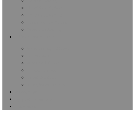
Διάφοροι Αγώνες
Μαραθώνιοι Αγώνες
Πανελλήνιοι Αγώνες
Πανευρωπαϊκοί Αγώνες
Παγκόσμιοι Αγώνες
Ειδήσεις / Ανακοινώσεις
Ανακοινώσεις Συλλόγου
Δημοσιεύματα
Αθλητικές Ειδήσεις
Ιατρικές Ειδήσεις
Δωρεά Οργάνων
Λίστες Ανακοινώσεων
Αρθρογραφία
Εφημερίδα Συλλόγου
Επικοινωνία