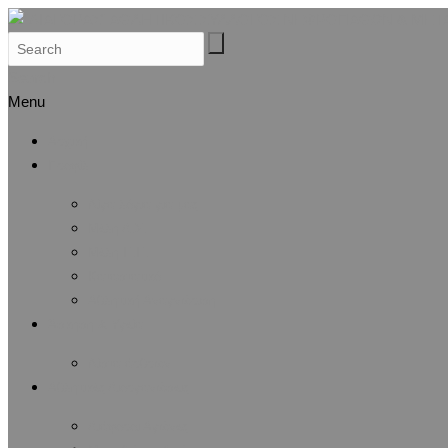
Search
Menu
Αρχική
Προφίλ
Λίγα λόγια για μας
Μέλη Δ.Σ.
Μέλη Ε.Ε.
Καταστατικό
Αθλητική Αναγνώριση
Άσκηση & Υγεία
Λίστα άρθρων
Αθλητικές Διοργανώσεις
Διάφοροι Αγώνες