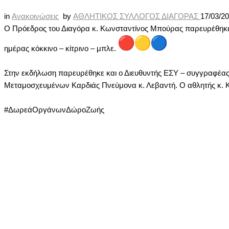
in
Ανακοινώσεις
by
ΑΘΛΗΤΙΚΟΣ ΣΥΛΛΟΓΟΣ ΔΙΑΓΟΡΑΣ
17/03/2
Ο Πρόεδρος του Διαγόρα κ. Κωνσταντίνος Μπούρας παρευρέθηκε 
ημέρας κόκκινο – κίτρινο – μπλε.
Στην εκδήλωση παρευρέθηκε και ο Διευθυντής ΕΣΥ – συγγραφέας 
Μεταμοσχευμένων Καρδιάς Πνεύμονα κ. Λεβαντή. Ο αθλητής κ. 
#ΔωρεάΟργάνωνΔώροΖωής