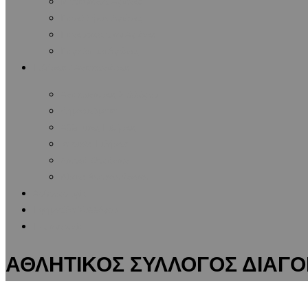
Μαραθώνιοι Αγώνες
Πανελλήνιοι Αγώνες
Πανευρωπαϊκοί Αγώνες
Παγκόσμιοι Αγώνες
Ειδήσεις / Ανακοινώσεις
Ανακοινώσεις Συλλόγου
Δημοσιεύματα
Αθλητικές Ειδήσεις
Ιατρικές Ειδήσεις
Δωρεά Οργάνων
Λίστες Ανακοινώσεων
Αρθρογραφία
Εφημερίδα Συλλόγου
Επικοινωνία
ΑΘΛΗΤΙΚΟΣ ΣΥΛΛΟΓΟΣ ΔΙΑΓΟ