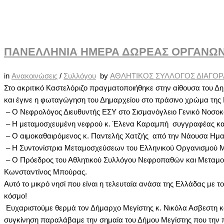
ΠΑΝΕΛΛΗΝΙΑ ΗΜΕΡΑ ΔΩΡΕΑΣ ΟΡΓΑΝΩΝ Κ
in
Ανακοινώσεις
/
Συλλόγου
by
ΑΘΛΗΤΙΚΟΣ ΣΥΛΛΟΓΟΣ ΔΙΑΓΟ
Στο ακριτικό Καστελόριζο πραγματοποιήθηκε στην αίθουσα του Δ
και έγινε η φωταγώγηση του Δημαρχείου στο πράσινο χρώμα της
– Ο Νεφρολόγος Διευθυντής ΕΣΥ στο Σισμανόγλειο Γενικό Νοσοκο
– Η μεταμοσχευμένη νεφρού κ. Έλενα Καραμπή συγγραφέας και 
– Ο αιμοκαθαιρόμενος κ. Παντελής Χατζής από την Νάουσα Ημαθ
– Η Συντονίστρια Μεταμοσχεύσεων του Ελληνικού Οργανισμού 
– Ο Πρόεδρος του Αθλητικού Συλλόγου Νεφροπαθών και Μεταμο
Κωνσταντίνος Μπούρας.
Αυτό το μικρό νησί που είναι η τελευταία ανάσα της Ελλάδας με
κόσμο!
Ευχαριστούμε θερμά τον Δήμαρχο Μεγίστης κ. Νικόλα Ασβεστη και 
συγκίνηση παραλάβαμε την σημαία του Δήμου Μεγίστης που την