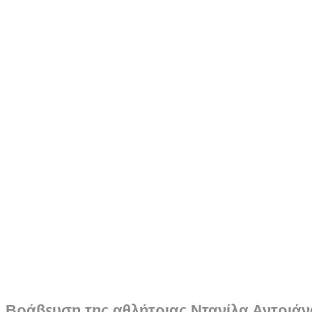
Βράβευση της αθλήτριας Ντανίλα Αντριά