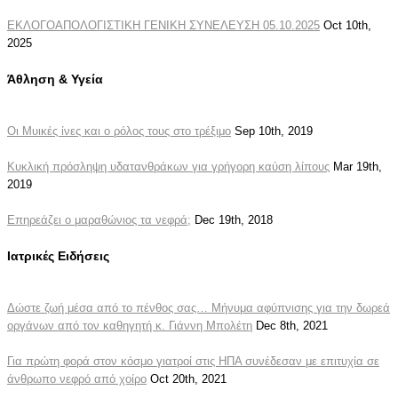
ΕΚΛΟΓΟΑΠΟΛΟΓΙΣΤΙΚΗ ΓΕΝΙΚΗ ΣΥΝΕΛΕΥΣΗ 05.10.2025
Oct 10th,
2025
Άθληση & Υγεία
Οι Μυικές ίνες και ο ρόλος τους στο τρέξιμο
Sep 10th, 2019
Κυκλική πρόσληψη υδατανθράκων για γρήγορη καύση λίπους
Mar 19th,
2019
Επηρεάζει ο μαραθώνιος τα νεφρά;
Dec 19th, 2018
Ιατρικές Ειδήσεις
Δώστε ζωή μέσα από το πένθος σας… Μήνυμα αφύπνισης για την δωρεά
οργάνων από τον καθηγητή κ. Γιάννη Μπολέτη
Dec 8th, 2021
Για πρώτη φορά στον κόσμο γιατροί στις ΗΠΑ συνέδεσαν με επιτυχία σε
άνθρωπο νεφρό από χοίρο
Oct 20th, 2021