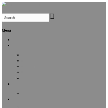
Search
Menu
Αρχική
Προφίλ
Λίγα λόγια για μας
Μέλη Δ.Σ.
Μέλη Ε.Ε.
Καταστατικό
Αθλητική Αναγνώριση
Άσκηση & Υγεία
Λίστα άρθρων
Αθλητικές Διοργανώσεις