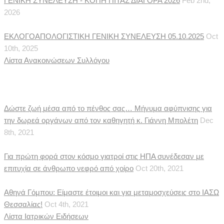
ΓΕΝΙΚΗ ΣΥΝΕΛΕΥΣΗ - ΚΟΠΗ ΠΙΤΑΣ ΔΙΑΓΟΡΑ 2026
Feb 2nd,
2026
ΕΚΛΟΓΟΑΠΟΛΟΓΙΣΤΙΚΗ ΓΕΝΙΚΗ ΣΥΝΕΛΕΥΣΗ 05.10.2025
Oct
10th, 2025
Λίστα Ανακοινώσεων Συλλόγου
Ιατρικές Ειδήσεις
Δώστε ζωή μέσα από το πένθος σας… Μήνυμα αφύπνισης για
την δωρεά οργάνων από τον καθηγητή κ. Γιάννη Μπολέτη
Dec
8th, 2021
Για πρώτη φορά στον κόσμο γιατροί στις ΗΠΑ συνέδεσαν με
επιτυχία σε άνθρωπο νεφρό από χοίρο
Oct 20th, 2021
Αθηνά Γόμπου: Είμαστε έτοιμοι και για μεταμοσχεύσεις στο ΙΑΣΩ
Θεσσαλίας!
Oct 4th, 2021
Λίστα Ιατρικών Ειδήσεων