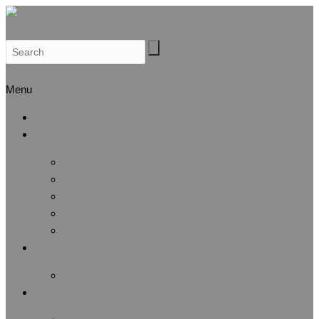
Search
Menu
Αρχική
Προφίλ
Λίγα λόγια για μας
Μέλη Δ.Σ.
Μέλη Ε.Ε.
Καταστατικό
Αθλητική Αναγνώριση
Άσκηση & Υγεία
Λίστα άρθρων
Αθλητικές Διοργανώσεις