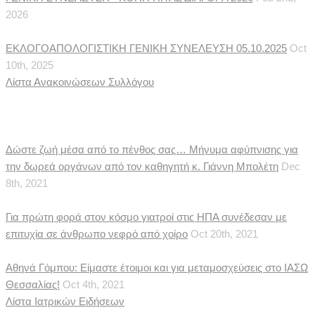
2026
ΕΚΛΟΓΟΑΠΟΛΟΓΙΣΤΙΚΗ ΓΕΝΙΚΗ ΣΥΝΕΛΕΥΣΗ 05.10.2025
Oct
10th, 2025
Λίστα Ανακοινώσεων Συλλόγου
Ιατρικές Ειδήσεις
Δώστε ζωή μέσα από το πένθος σας… Μήνυμα αφύπνισης για
την δωρεά οργάνων από τον καθηγητή κ. Γιάννη Μπολέτη
Dec
8th, 2021
Για πρώτη φορά στον κόσμο γιατροί στις ΗΠΑ συνέδεσαν με
επιτυχία σε άνθρωπο νεφρό από χοίρο
Oct 20th, 2021
Αθηνά Γόμπου: Είμαστε έτοιμοι και για μεταμοσχεύσεις στο ΙΑΣΩ
Θεσσαλίας!
Oct 4th, 2021
Λίστα Ιατρικών Ειδήσεων