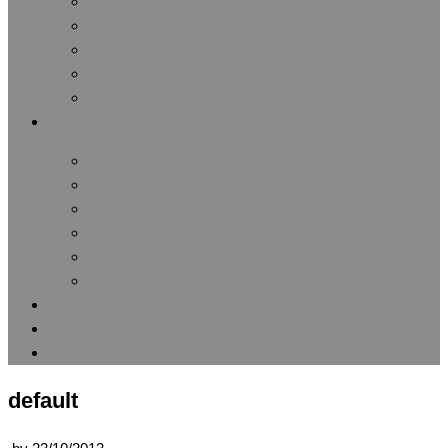
Διάφοροι Αγώνες
Μαραθώνιοι Αγώνες
Πανελλήνιοι Αγώνες
Πανευρωπαϊκοί Αγώνες
Παγκόσμιοι Αγώνες
Ειδήσεις / Ανακοινώσεις
Ανακοινώσεις Συλλόγου
Δημοσιεύματα
Αθλητικές Ειδήσεις
Ιατρικές Ειδήσεις
Δωρεά Οργάνων
Λίστες Ανακοινώσεων
Αρθρογραφία
Εφημερίδα Συλλόγου
Επικοινωνία
default